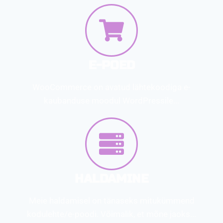
E-POED
WooCommerce on avatud lähtekoodiga e-
kaubanduse moodul WordPressile...
HALDAMINE
Meie haldamisel on tänaseks mitukümmend
kodulehte/e-poodi. Võimalik, et mõne jaoks...