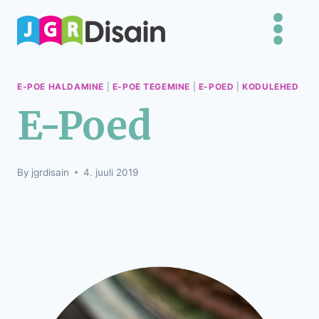
E-POE HALDAMINE
|
E-POE TEGEMINE
|
E-POED
|
KODULEHED
E-Poed
By
jgrdisain
4. juuli 2019