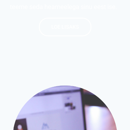
teeme seda heameelega sinu eest ise.
LOE LISAKS