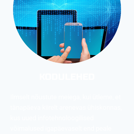
KODULEHED
Ilmselt nõustute meiega, kui ütleme, et
tänapäeva kiirelt arenevas ühiskonnas,
kus uued infotehnoloogilised
võimalused igapäevaselt end peale