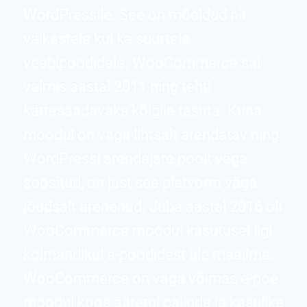
WordPressile. See on mõeldud nii
väikestele kui ka suurtele
veebipoodidele. WooCommerce sai
valmis aastal 2011 ning tehti
kättesaadavaks kõigile tasuta. Kuna
moodul on väga lihtsalt arendatav ning
WordPressi arendajate poolt väga
soositud, on just see platvorm väga
jõudsalt arenenud. Juba aastal 2016 oli
WooCommerce moodul kasutusel ligi
kolmandikul e-poodidest üle maailma.
WooCommerce on väga võimas e-poe
moodul koos ääretul paljude ja kasulike