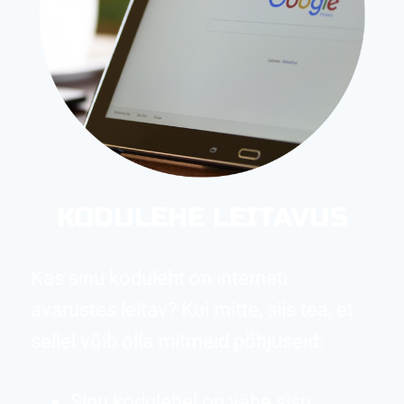
KODULEHE LEITAVUS
Kas sinu koduleht on interneti
avarustes leitav? Kui mitte, siis tea, et
sellel võib olla mitmeid põhjuseid:
Sinu kodulehel on vähe sisu