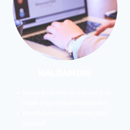
HALDAMINE
Sul on koduleht või e-pood, kuid
napib aega selle korrashoiuks?
Moodulid on uuendamata juba
aastaid?