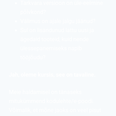
Tarkvara versioon on üle-eelmine
põlvkond?
Välimus on ajale jalgu jäänud?
Sul on lisandunud lattu uusi ja
ägedaid tooteid, kuid nende
ülessepanemiseks napib
tööjõudu?
Jah, oleme kursis, see on tavaline.
Meie haldamisel on tänaseks
mitukümmend kodulehte/e-poodi.
Võimalik, et mõne jaoks on veel pisut