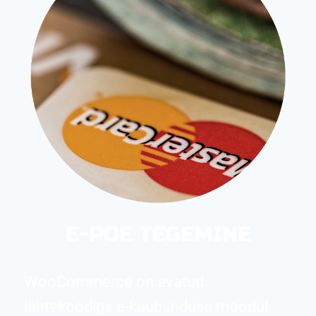
E-POE TEGEMINE
WooCommerce on avatud
lähtekoodiga e-kaubanduse moodul