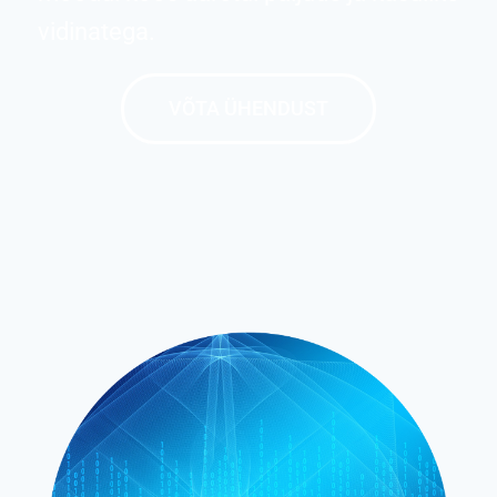
vidinatega.
VÕTA ÜHENDUST