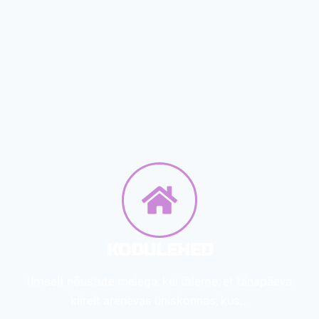
KODULEHED
Ilmselt nõustute meiega, kui ütleme, et tänapäeva
kiirelt arenevas ühiskonnas, kus...