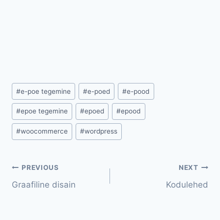
#
e-poe tegemine
#
e-poed
#
e-pood
#
epoe tegemine
#
epoed
#
epood
#
woocommerce
#
wordpress
PREVIOUS
NEXT
Graafiline disain
Kodulehed