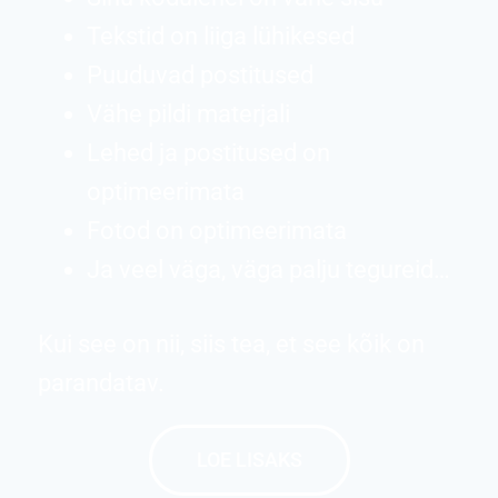
Tekstid on liiga lühikesed
Puuduvad postitused
Vähe pildi materjali
Lehed ja postitused on
optimeerimata
Fotod on optimeerimata
Ja veel väga, väga palju tegureid…
Kui see on nii, siis tea, et see kõik on
parandatav.
LOE LISAKS