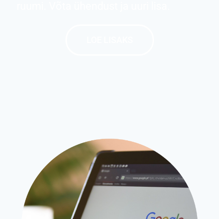
ruumi. Võta ühendust ja uuri lisa.
LOE LISAKS