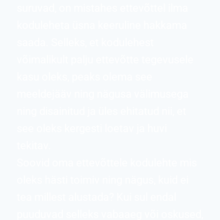
suruvad, on mistahes ettevõttel ilma
koduleheta üsna keeruline hakkama
saada. Selleks, et kodulehest
võimalikult palju ettevõtte tegevusele
kasu oleks, peaks olema see
meeldejääv ning nägusa välimusega
ning disainitud ja üles ehitatud nii, et
see oleks kergesti loetav ja huvi
tekitav.
Soovid oma ettevõttele kodulehte mis
oleks hästi toimiv ning nägus, kuid ei
tea millest alustada? Kui sul endal
puuduvad selleks vabaaeg või oskused,