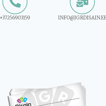
+37256903159
INFO@JGRDISAIN.E