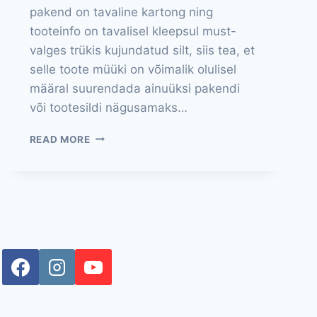
pakend on tavaline kartong ning
tooteinfo on tavalisel kleepsul must-
valges trükis kujundatud silt, siis tea, et
selle toote müüki on võimalik olulisel
määral suurendada ainuüksi pakendi
või tootesildi nägusamaks…
TOOTESILDID
READ MORE
JA
PAKENDIDISAIN