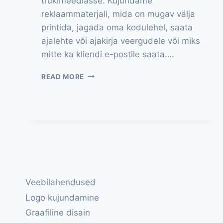
trükimeediasse. Kujundame
reklaammaterjali, mida on mugav välja
printida, jagada oma kodulehel, saata
ajalehte või ajakirja veergudele või miks
mitte ka kliendi e-postile saata….
REKLAAMIDISAIN
READ MORE
Veebilahendused
Logo kujundamine
Graafiline disain