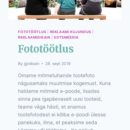
FOTOTÖÖTLUS
|
REKLAAMI KUJUNDUS
|
REKLAAMIDISAIN
|
SOTSMEEDIA
Fototöötlus
By
jgrdisain
28. sept 2019
Omame mitmetuhande tootefoto
nägusamaks muutmise kogemust. Kuna
haldame mitmeid e-poode, lisades
sinna pea igapäevaselt uusi tooteid,
teame väga hästi, et enamus
tootefotodest ei kõlba e-poodi ülesse
panekuks, ilma, et peaksime seda