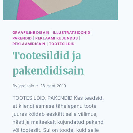
GRAAFILINE DISAIN
|
ILLUSTRATSIOONID
|
PAKENDID
|
REKLAAMI KUJUNDUS
|
REKLAAMIDISAIN
|
TOOTESILDID
Tootesildid ja
pakendidisain
By
jgrdisain
28. sept 2019
TOOTESILDID, PAKENDID Kas teadsid,
et kliendi esmase tähelepanu toote
juures köidab eeskätt selle välimus,
hästi ja maitsekalt kujundatud pakend
või tootesilt. Sul on toode, kuid selle