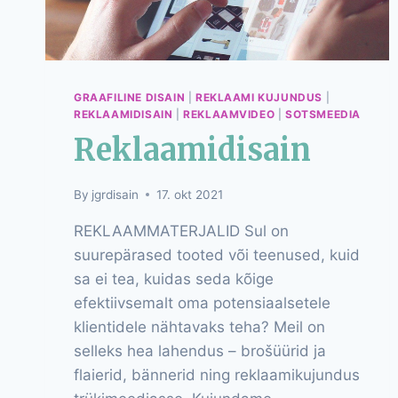
GRAAFILINE DISAIN
|
REKLAAMI KUJUNDUS
|
REKLAAMIDISAIN
|
REKLAAMVIDEO
|
SOTSMEEDIA
Reklaamidisain
By
jgrdisain
17. okt 2021
REKLAAMMATERJALID Sul on
suurepärased tooted või teenused, kuid
sa ei tea, kuidas seda kõige
efektiivsemalt oma potensiaalsetele
klientidele nähtavaks teha? Meil on
selleks hea lahendus – brošüürid ja
flaierid, bännerid ning reklaamikujundus