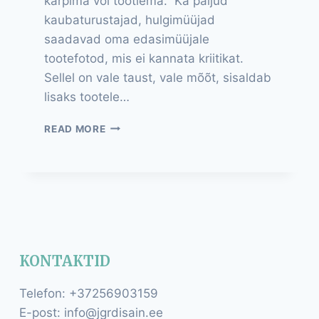
kärpima või töötlema. Ka paljud
kaubaturustajad, hulgimüüjad
saadavad oma edasimüüjale
tootefotod, mis ei kannata kriitikat.
Sellel on vale taust, vale mõõt, sisaldab
lisaks tootele…
FOTOTÖÖTLUS
READ MORE
KONTAKTID
Telefon: +37256903159
E-post: info@jgrdisain.ee