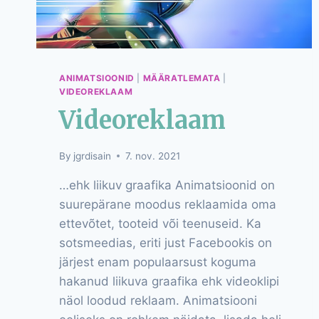
ANIMATSIOONID
|
MÄÄRATLEMATA
|
VIDEOREKLAAM
Videoreklaam
By
jgrdisain
7. nov. 2021
…ehk liikuv graafika Animatsioonid on
suurepärane moodus reklaamida oma
ettevõtet, tooteid või teenuseid. Ka
sotsmeedias, eriti just Facebookis on
järjest enam populaarsust koguma
hakanud liikuva graafika ehk videoklipi
näol loodud reklaam. Animatsiooni