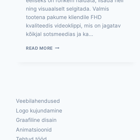
eeliseks on rohkem näidata, lisada heli
ning visuaalselt selgitada. Valmis
tootena pakume kliendile FHD
kvaliteedis videoklippi, mis on jagatav
kõikjal sotsmeedias ja ka…
VIDEOREKLAAM
READ MORE
Veebilahendused
Logo kujundamine
Graafiline disain
Animatsioonid
Tehtud tööd