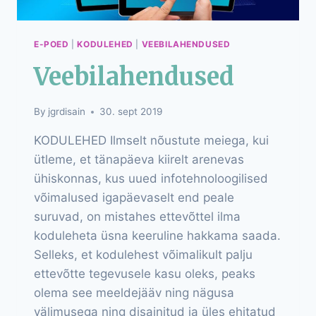
E-POED
|
KODULEHED
|
VEEBILAHENDUSED
Veebilahendused
By
jgrdisain
30. sept 2019
KODULEHED Ilmselt nõustute meiega, kui
ütleme, et tänapäeva kiirelt arenevas
ühiskonnas, kus uued infotehnoloogilised
võimalused igapäevaselt end peale
suruvad, on mistahes ettevõttel ilma
koduleheta üsna keeruline hakkama saada.
Selleks, et kodulehest võimalikult palju
ettevõtte tegevusele kasu oleks, peaks
olema see meeldejääv ning nägusa
välimusega ning disainitud ja üles ehitatud