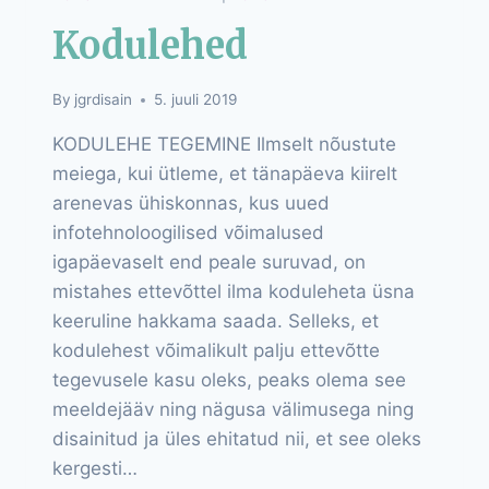
Kodulehed
By
jgrdisain
5. juuli 2019
KODULEHE TEGEMINE Ilmselt nõustute
meiega, kui ütleme, et tänapäeva kiirelt
arenevas ühiskonnas, kus uued
infotehnoloogilised võimalused
igapäevaselt end peale suruvad, on
mistahes ettevõttel ilma koduleheta üsna
keeruline hakkama saada. Selleks, et
kodulehest võimalikult palju ettevõtte
tegevusele kasu oleks, peaks olema see
meeldejääv ning nägusa välimusega ning
disainitud ja üles ehitatud nii, et see oleks
kergesti…