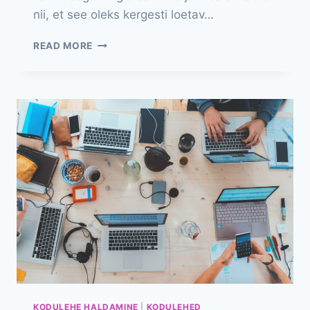
nii, et see oleks kergesti loetav…
VEEBILAHENDUSED
READ MORE
KODULEHE HALDAMINE
|
KODULEHED