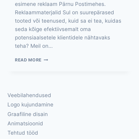
esimene reklaam Pärnu Postimehes.
Reklaammaterjalid Sul on suurepärased
tooted või teenused, kuid sa ei tea, kuidas
seda kõige efektiivsemalt oma
potensiaalsetele klientidele nähtavaks
teha? Meil on…
GRAAFILINE
READ MORE
DISAIN
Veebilahendused
Logo kujundamine
Graafiline disain
Animatsioonid
Tehtud tööd