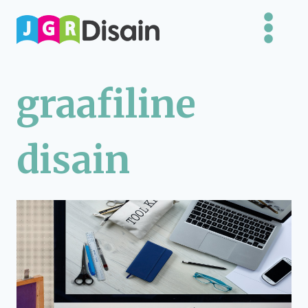
Skip
to
content
graafiline
disain